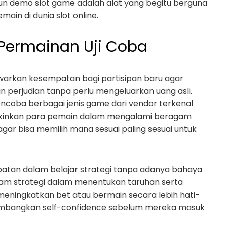
kun demo slot game adalah alat yang begitu berguna
in di dunia slot online.
ermainan Uji Coba
rkan kesempatan bagi partisipan baru agar
perjudian tanpa perlu mengeluarkan uang asli.
mencoba berbagai jenis game dari vendor terkenal
ngkinkan para pemain dalam mengalami beragam
agar bisa memilih mana sesuai paling sesuai untuk
mpatan dalam belajar strategi tanpa adanya bahaya
am strategi dalam menentukan taruhan serta
eningkatkan bet atau bermain secara lebih hati-
embangkan self-confidence sebelum mereka masuk