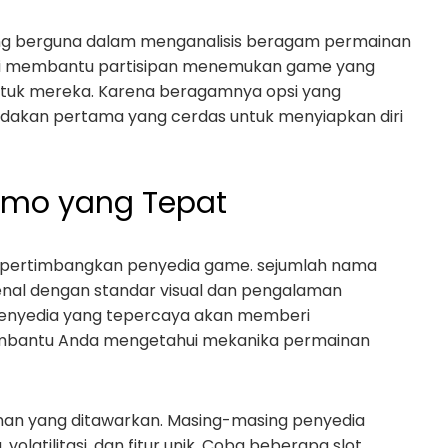
ang berguna dalam menganalisis beragam permainan
 ini membantu partisipan menemukan game yang
tuk mereka. Karena beragamnya opsi yang
ndakan pertama yang cerdas untuk menyiapkan diri
emo yang Tepat
empertimbangkan penyedia game. sejumlah nama
kenal dengan standar visual dan pengalaman
 penyedia yang tepercaya akan memberi
bantu Anda mengetahui mekanika permainan
ainan yang ditawarkan. Masing-masing penyedia
volatilitasi, dan fitur unik. Coba beberapa slot