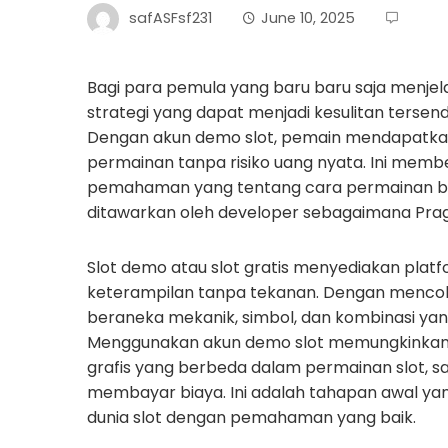
safASFsf231
June 10, 2025
Bagi para pemula yang baru baru saja menjela
strategi yang dapat menjadi kesulitan tersendi
Dengan akun demo slot, pemain mendapatka
permainan tanpa risiko uang nyata. Ini me
pemahaman yang tentang cara permainan berl
ditawarkan oleh developer sebagaimana Prag
Slot demo atau slot gratis menyediakan plat
keterampilan tanpa tekanan. Dengan mencoba
beraneka mekanik, simbol, dan kombinasi 
Menggunakan akun demo slot memungkinkan 
grafis yang berbeda dalam permainan slot, 
membayar biaya. Ini adalah tahapan awal yang
dunia slot dengan pemahaman yang baik.