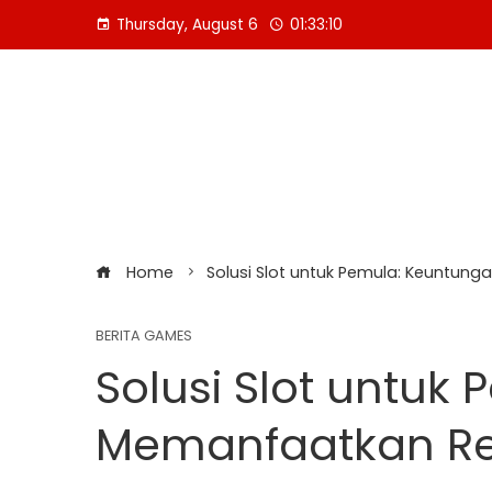
Skip
Thursday, August 6
01:33:10
to
content
Home
Solusi Slot untuk Pemula: Keuntu
BERITA GAMES
Solusi Slot untuk
Memanfaatkan R