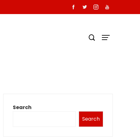
Search
Search