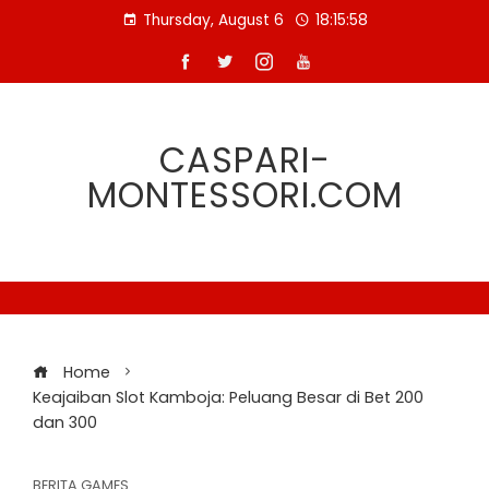
Skip
Thursday, August 6
18:15:59
to
content
CASPARI-
MONTESSORI.COM
Home
Keajaiban Slot Kamboja: Peluang Besar di Bet 200
dan 300
BERITA GAMES