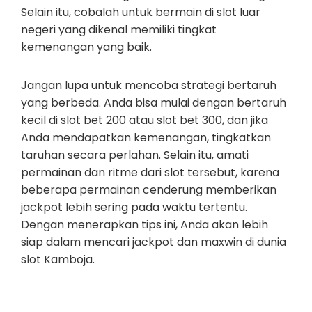
Selain itu, cobalah untuk bermain di slot luar
negeri yang dikenal memiliki tingkat
kemenangan yang baik.
Jangan lupa untuk mencoba strategi bertaruh
yang berbeda. Anda bisa mulai dengan bertaruh
kecil di slot bet 200 atau slot bet 300, dan jika
Anda mendapatkan kemenangan, tingkatkan
taruhan secara perlahan. Selain itu, amati
permainan dan ritme dari slot tersebut, karena
beberapa permainan cenderung memberikan
jackpot lebih sering pada waktu tertentu.
Dengan menerapkan tips ini, Anda akan lebih
siap dalam mencari jackpot dan maxwin di dunia
slot Kamboja.