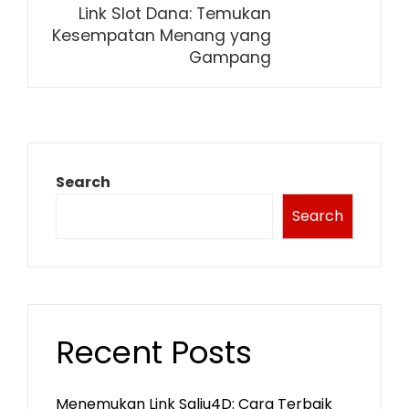
Link Slot Dana: Temukan
Kesempatan Menang yang
Gampang
Search
Search
Recent Posts
Menemukan Link Salju4D: Cara Terbaik