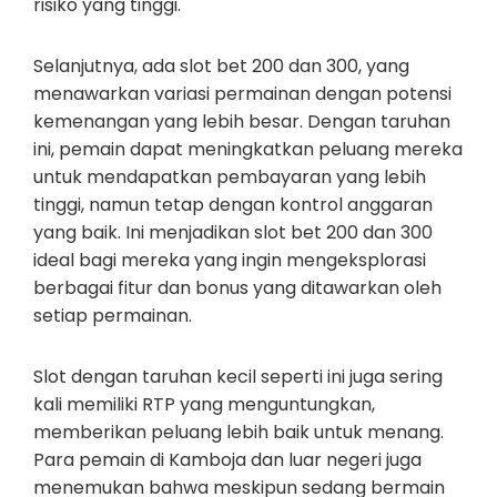
risiko yang tinggi.
Selanjutnya, ada slot bet 200 dan 300, yang
menawarkan variasi permainan dengan potensi
kemenangan yang lebih besar. Dengan taruhan
ini, pemain dapat meningkatkan peluang mereka
untuk mendapatkan pembayaran yang lebih
tinggi, namun tetap dengan kontrol anggaran
yang baik. Ini menjadikan slot bet 200 dan 300
ideal bagi mereka yang ingin mengeksplorasi
berbagai fitur dan bonus yang ditawarkan oleh
setiap permainan.
Slot dengan taruhan kecil seperti ini juga sering
kali memiliki RTP yang menguntungkan,
memberikan peluang lebih baik untuk menang.
Para pemain di Kamboja dan luar negeri juga
menemukan bahwa meskipun sedang bermain