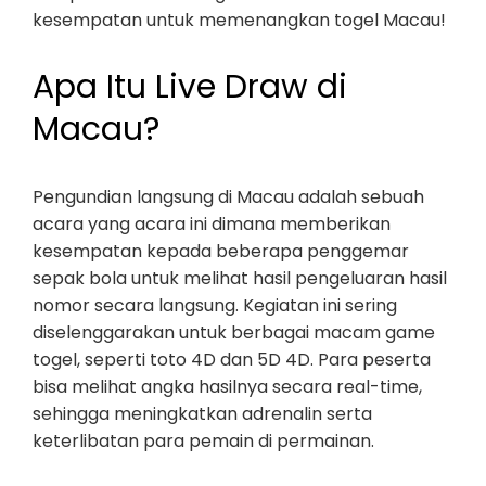
kesempatan untuk memenangkan togel Macau!
Apa Itu Live Draw di
Macau?
Pengundian langsung di Macau adalah sebuah
acara yang acara ini dimana memberikan
kesempatan kepada beberapa penggemar
sepak bola untuk melihat hasil pengeluaran hasil
nomor secara langsung. Kegiatan ini sering
diselenggarakan untuk berbagai macam game
togel, seperti toto 4D dan 5D 4D. Para peserta
bisa melihat angka hasilnya secara real-time,
sehingga meningkatkan adrenalin serta
keterlibatan para pemain di permainan.