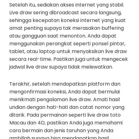
Setelah itu, sediakan akses internet yang stabil.
Live draw sering dibroadcast secara langsung,
sehingga kecepatan koneksi internet yang kuat
amat penting supaya tak merasakan buffering
atau gangguan saat menonton. Anda dapat
menggunakan perangkat seperti ponsel pintar,
tablet, atau laptop untuk menyaksikan live draw
secara real-time. Pastikan juga untuk mengecek
jadwal live draw supaya tidak melewatkan.
Terakhir, setelah mendapatkan platform dan
mengonfirmasi koneksi, Anda dapat bermulai
menikmati pengalaman live draw. Amati hasil
undian dengan hati-hati dan catat nomor yang
ditarik. Pada permainan seperti live draw toto
Macau dan 4D, pastikan Anda juga memahami
cara bermain dan jenis taruhan yang Anda
ambillah supaya bisa mendapatkan hasil