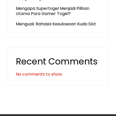
Mengapa Supertogel Menjadi Pilihan
Utama Para Gamer Togel?
Menguak Rahasia Kesuksesan Kuda Slot
Recent Comments
No comments to show.