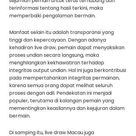
sejumlah pemain untuk terus terhubung dan
terinformasi tentang hasil terkini, maka
memperbaiki pengalaman bermain.
Manfaat selain itu adalah transparansi yang
tinggi dan kepercayaan. Dengan adanya
kehadiran live draw, pemain dapat menyaksikan
proses undian secara langsung, maka
menghilangkan kekhawatiran terhadap
integritas output undian. Hal ini juga berkontribusi
pada mempertahankan integritas permainan,
karena semua orang dapat melihat seluruh
proses dengan adil. Pendekatan ini menjadi
populer, terutama di kalangan pemain yang
mementingkan keasliannya dan kejujuran dalam
bermain.
Di samping itu, live draw Macau juga