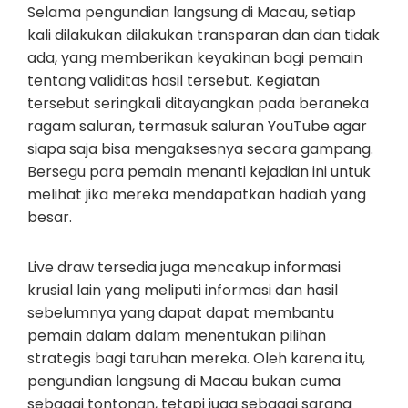
Selama pengundian langsung di Macau, setiap
kali dilakukan dilakukan transparan dan dan tidak
ada, yang memberikan keyakinan bagi pemain
tentang validitas hasil tersebut. Kegiatan
tersebut seringkali ditayangkan pada beraneka
ragam saluran, termasuk saluran YouTube agar
siapa saja bisa mengaksesnya secara gampang.
Bersegu para pemain menanti kejadian ini untuk
melihat jika mereka mendapatkan hadiah yang
besar.
Live draw tersedia juga mencakup informasi
krusial lain yang meliputi informasi dan hasil
sebelumnya yang dapat dapat membantu
pemain dalam dalam menentukan pilihan
strategis bagi taruhan mereka. Oleh karena itu,
pengundian langsung di Macau bukan cuma
sebagai tontonan, tetapi juga sebagai sarana