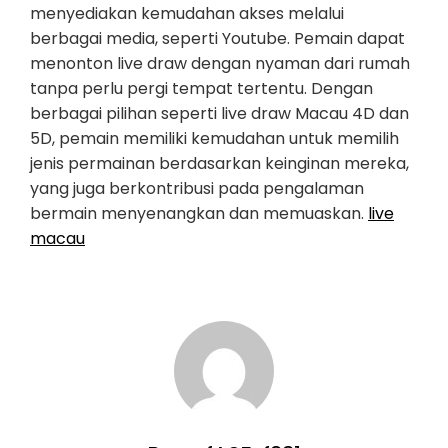
menyediakan kemudahan akses melalui
berbagai media, seperti Youtube. Pemain dapat
menonton live draw dengan nyaman dari rumah
tanpa perlu pergi tempat tertentu. Dengan
berbagai pilihan seperti live draw Macau 4D dan
5D, pemain memiliki kemudahan untuk memilih
jenis permainan berdasarkan keinginan mereka,
yang juga berkontribusi pada pengalaman
bermain menyenangkan dan memuaskan.
live
macau