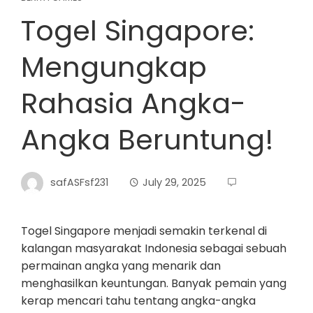
Togel Singapore:
Mengungkap
Rahasia Angka-
Angka Beruntung!
safASFsf231
July 29, 2025
Togel Singapore menjadi semakin terkenal di
kalangan masyarakat Indonesia sebagai sebuah
permainan angka yang menarik dan
menghasilkan keuntungan. Banyak pemain yang
kerap mencari tahu tentang angka-angka