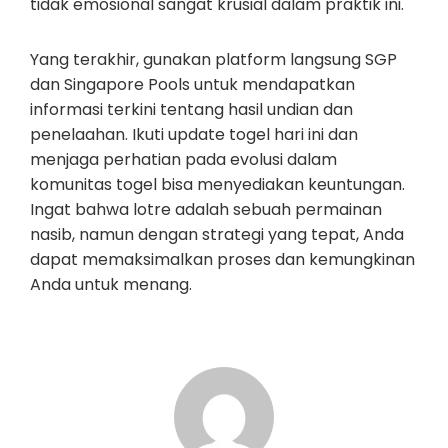
tidak emosional sangat krusial dalam praktik ini.
Yang terakhir, gunakan platform langsung SGP
dan Singapore Pools untuk mendapatkan
informasi terkini tentang hasil undian dan
penelaahan. Ikuti update togel hari ini dan
menjaga perhatian pada evolusi dalam
komunitas togel bisa menyediakan keuntungan.
Ingat bahwa lotre adalah sebuah permainan
nasib, namun dengan strategi yang tepat, Anda
dapat memaksimalkan proses dan kemungkinan
Anda untuk menang.