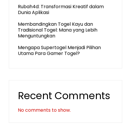
Rubah4d: Transformasi Kreatif dalam
Dunia Aplikasi
Membandingkan Togel Kayu dan
Tradisional Togel: Mana yang Lebih
Menguntungkan
Mengapa Supertogel Menjadi Pilihan
Utama Para Gamer Togel?
Recent Comments
No comments to show.