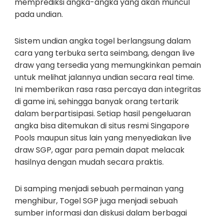
memprediksi angka-angka yang akan muncul
pada undian.
Sistem undian angka togel berlangsung dalam
cara yang terbuka serta seimbang, dengan live
draw yang tersedia yang memungkinkan pemain
untuk melihat jalannya undian secara real time.
Ini memberikan rasa rasa percaya dan integritas
di game ini, sehingga banyak orang tertarik
dalam berpartisipasi. Setiap hasil pengeluaran
angka bisa ditemukan di situs resmi Singapore
Pools maupun situs lain yang menyediakan live
draw SGP, agar para pemain dapat melacak
hasilnya dengan mudah secara praktis.
Di samping menjadi sebuah permainan yang
menghibur, Togel SGP juga menjadi sebuah
sumber informasi dan diskusi dalam berbagai