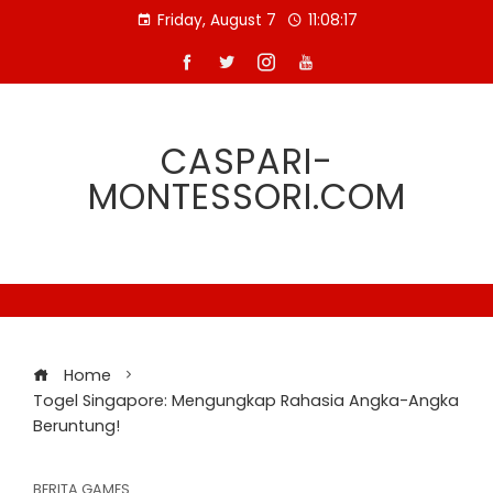
Skip
Friday, August 7
11:08:18
to
content
CASPARI-
MONTESSORI.COM
Home
Togel Singapore: Mengungkap Rahasia Angka-Angka
Beruntung!
BERITA GAMES