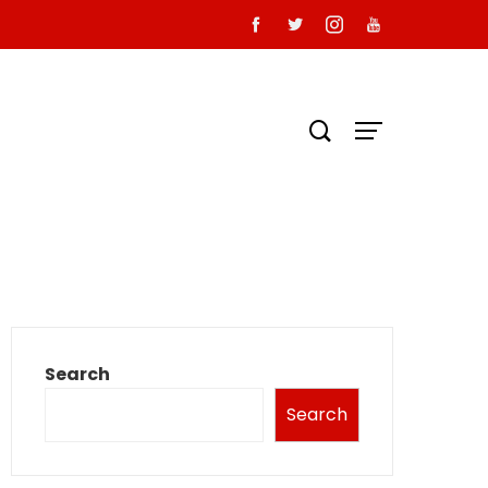
Search
Search