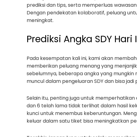
prediksi dan tips, serta memperluas wawasan
Dengan pendekatan kolaboratif, peluang un
meningkat.
Prediksi Angka SDY Hari I
Pada kesempatan kali ini, kami akan membaha
memberikan peluang menang yang menjanjikan
sebelumnya, beberapa angka yang mungkin mun
muncul dalam pengeluaran SDY dan bisa jadi 
Selain itu, penting juga untuk memperhatikan
dan 6 telah lama tidak terlihat dalam hasil k
kunci untuk menembus keberuntungan. Mengk
keluar dalam satu tiket bisa meningkatkan 