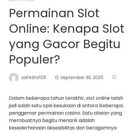
Permainan Slot
Online: Kenapa Slot
yang Gacor Begitu
Populer?
safASFsf231
September 30, 2025
Dalam beberapa tahun terakhir, slot online telah
jadi salah satu opsi kesukaan di antara beberapa
penggemar permainan casino. Satu alasan yang
membuatnya begitu menarik adalah
kesederhanaan aksesibilitas dan beragamnya