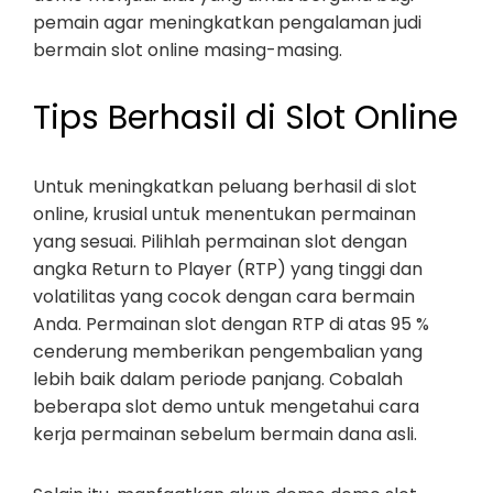
pemain agar meningkatkan pengalaman judi
bermain slot online masing-masing.
Tips Berhasil di Slot Online
Untuk meningkatkan peluang berhasil di slot
online, krusial untuk menentukan permainan
yang sesuai. Pilihlah permainan slot dengan
angka Return to Player (RTP) yang tinggi dan
volatilitas yang cocok dengan cara bermain
Anda. Permainan slot dengan RTP di atas 95 %
cenderung memberikan pengembalian yang
lebih baik dalam periode panjang. Cobalah
beberapa slot demo untuk mengetahui cara
kerja permainan sebelum bermain dana asli.