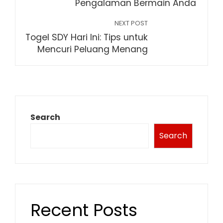
Pengalaman Bermain Anda
NEXT POST
Togel SDY Hari Ini: Tips untuk
Mencuri Peluang Menang
Search
Search
Recent Posts