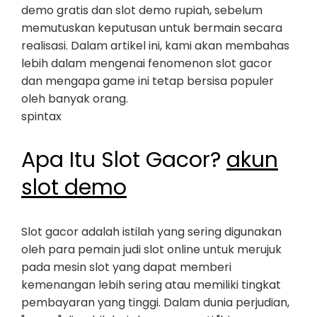
demo gratis dan slot demo rupiah, sebelum
memutuskan keputusan untuk bermain secara
realisasi. Dalam artikel ini, kami akan membahas
lebih dalam mengenai fenomenon slot gacor
dan mengapa game ini tetap bersisa populer
oleh banyak orang.
spintax
Apa Itu Slot Gacor?
akun
slot demo
Slot gacor adalah istilah yang sering digunakan
oleh para pemain judi slot online untuk merujuk
pada mesin slot yang dapat memberi
kemenangan lebih sering atau memiliki tingkat
pembayaran yang tinggi. Dalam dunia perjudian,