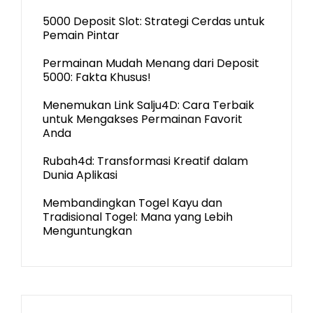
5000 Deposit Slot: Strategi Cerdas untuk
Pemain Pintar
Permainan Mudah Menang dari Deposit
5000: Fakta Khusus!
Menemukan Link Salju4D: Cara Terbaik
untuk Mengakses Permainan Favorit
Anda
Rubah4d: Transformasi Kreatif dalam
Dunia Aplikasi
Membandingkan Togel Kayu dan
Tradisional Togel: Mana yang Lebih
Menguntungkan