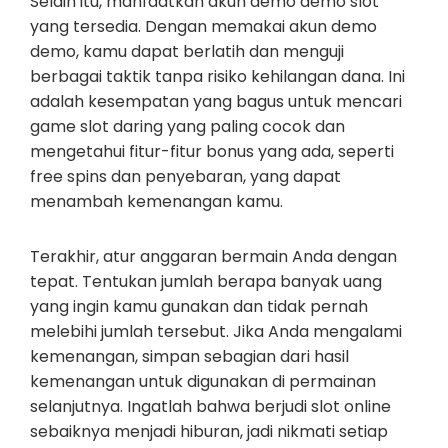
Selain itu, manfaatkan akun demo demo slot
yang tersedia. Dengan memakai akun demo
demo, kamu dapat berlatih dan menguji
berbagai taktik tanpa risiko kehilangan dana. Ini
adalah kesempatan yang bagus untuk mencari
game slot daring yang paling cocok dan
mengetahui fitur-fitur bonus yang ada, seperti
free spins dan penyebaran, yang dapat
menambah kemenangan kamu.
Terakhir, atur anggaran bermain Anda dengan
tepat. Tentukan jumlah berapa banyak uang
yang ingin kamu gunakan dan tidak pernah
melebihi jumlah tersebut. Jika Anda mengalami
kemenangan, simpan sebagian dari hasil
kemenangan untuk digunakan di permainan
selanjutnya. Ingatlah bahwa berjudi slot online
sebaiknya menjadi hiburan, jadi nikmati setiap