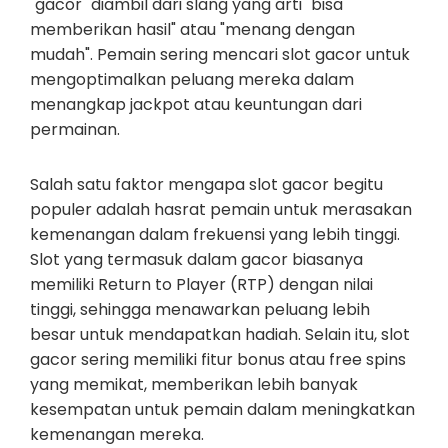
"gacor" diambil dari slang yang arti "bisa
memberikan hasil" atau "menang dengan
mudah". Pemain sering mencari slot gacor untuk
mengoptimalkan peluang mereka dalam
menangkap jackpot atau keuntungan dari
permainan.
Salah satu faktor mengapa slot gacor begitu
populer adalah hasrat pemain untuk merasakan
kemenangan dalam frekuensi yang lebih tinggi.
Slot yang termasuk dalam gacor biasanya
memiliki Return to Player (RTP) dengan nilai
tinggi, sehingga menawarkan peluang lebih
besar untuk mendapatkan hadiah. Selain itu, slot
gacor sering memiliki fitur bonus atau free spins
yang memikat, memberikan lebih banyak
kesempatan untuk pemain dalam meningkatkan
kemenangan mereka.