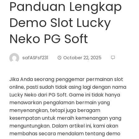
Panduan Lengkap
Demo Slot Lucky
Neko PG Soft
safASFsf231
October 22, 2025
Jika Anda seorang penggemar permainan slot
online, pasti sudah tidak asing lagi dengan nama
Lucky Neko dari PG Soft. Game ini tidak hanya
menawarkan pengalaman bermain yang
menyenangkan, tetapi juga beragam
kesempatan untuk meraih kemenangan yang
menguntungkan. Dalam artikel ini, kami akan
membahas secara mendalam tentang demo