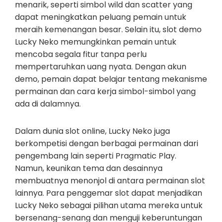
menarik, seperti simbol wild dan scatter yang
dapat meningkatkan peluang pemain untuk
meraih kemenangan besar. Selain itu, slot demo
Lucky Neko memungkinkan pemain untuk
mencoba segala fitur tanpa perlu
mempertaruhkan uang nyata. Dengan akun
demo, pemain dapat belajar tentang mekanisme
permainan dan cara kerja simbol-simbol yang
ada di dalamnya.
Dalam dunia slot online, Lucky Neko juga
berkompetisi dengan berbagai permainan dari
pengembang lain seperti Pragmatic Play.
Namun, keunikan tema dan desainnya
membuatnya menonjol di antara permainan slot
lainnya. Para penggemar slot dapat menjadikan
Lucky Neko sebagai pilihan utama mereka untuk
bersenang-senang dan menguji keberuntungan