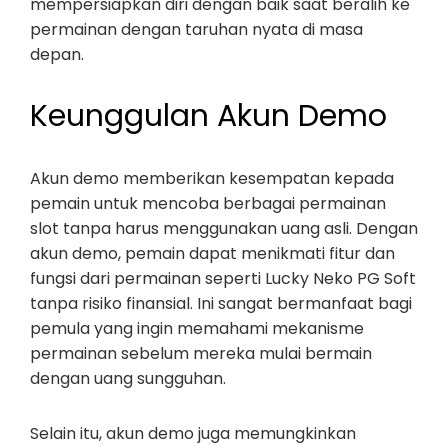
mempersiapkan diri dengan baik saat beralih ke
permainan dengan taruhan nyata di masa
depan.
Keunggulan Akun Demo
Akun demo memberikan kesempatan kepada
pemain untuk mencoba berbagai permainan
slot tanpa harus menggunakan uang asli. Dengan
akun demo, pemain dapat menikmati fitur dan
fungsi dari permainan seperti Lucky Neko PG Soft
tanpa risiko finansial. Ini sangat bermanfaat bagi
pemula yang ingin memahami mekanisme
permainan sebelum mereka mulai bermain
dengan uang sungguhan.
Selain itu, akun demo juga memungkinkan