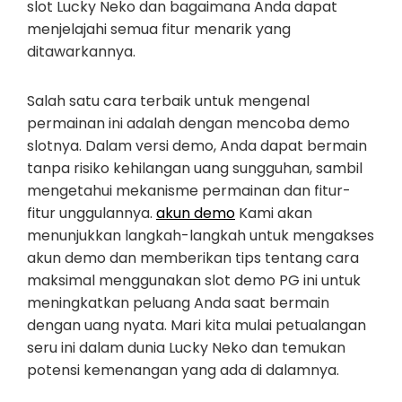
slot Lucky Neko dan bagaimana Anda dapat
menjelajahi semua fitur menarik yang
ditawarkannya.
Salah satu cara terbaik untuk mengenal
permainan ini adalah dengan mencoba demo
slotnya. Dalam versi demo, Anda dapat bermain
tanpa risiko kehilangan uang sungguhan, sambil
mengetahui mekanisme permainan dan fitur-
fitur unggulannya.
akun demo
Kami akan
menunjukkan langkah-langkah untuk mengakses
akun demo dan memberikan tips tentang cara
maksimal menggunakan slot demo PG ini untuk
meningkatkan peluang Anda saat bermain
dengan uang nyata. Mari kita mulai petualangan
seru ini dalam dunia Lucky Neko dan temukan
potensi kemenangan yang ada di dalamnya.