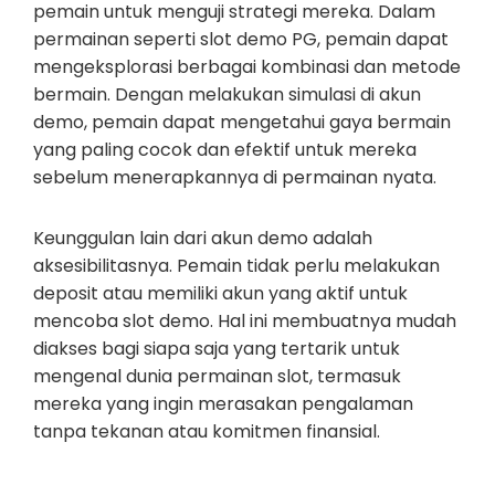
pemain untuk menguji strategi mereka. Dalam
permainan seperti slot demo PG, pemain dapat
mengeksplorasi berbagai kombinasi dan metode
bermain. Dengan melakukan simulasi di akun
demo, pemain dapat mengetahui gaya bermain
yang paling cocok dan efektif untuk mereka
sebelum menerapkannya di permainan nyata.
Keunggulan lain dari akun demo adalah
aksesibilitasnya. Pemain tidak perlu melakukan
deposit atau memiliki akun yang aktif untuk
mencoba slot demo. Hal ini membuatnya mudah
diakses bagi siapa saja yang tertarik untuk
mengenal dunia permainan slot, termasuk
mereka yang ingin merasakan pengalaman
tanpa tekanan atau komitmen finansial.