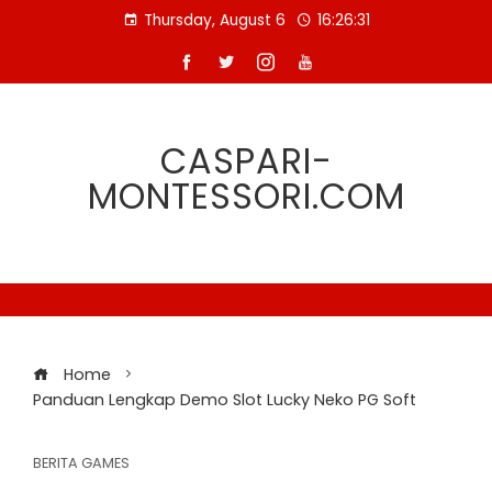
Skip
Thursday, August 6
16:26:32
to
content
CASPARI-
MONTESSORI.COM
Home
Panduan Lengkap Demo Slot Lucky Neko PG Soft
BERITA GAMES