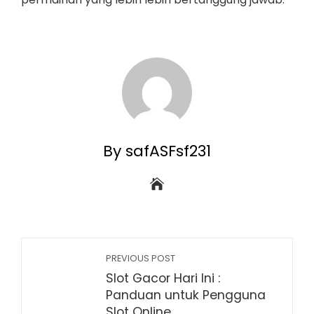
By safASFsf231
PREVIOUS POST
Slot Gacor Hari Ini :
Panduan untuk Pengguna
Slot Online