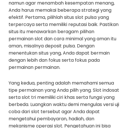
namun agar menambah kesempatan menang,
Anda harus memakai beberapa strategi yang
efektif. Pertama, pilihlah situs slot pulsa yang
terpercaya serta memiliki reputasi baik. Pastikan
situs itu menawarkan beragam pilihan
permainan slot dan cara minimal yang aman itu
aman, misalnya deposit pulsa. Dengan
menentukan situs yang, Anda dapat bermain
dengan lebih dan fokus serta fokus pada
permainan permainan.
Yang kedua, penting adalah memahami semua
tipe permainan yang Anda pilih yang. Slot indosat
serta slot tri memiliki ciri khas serta fungsi yang
berbeda. Luangkan waktu demi mengulas versi uji
coba dari slot tersebut agar Anda dapat
mengetahui pembayaran, hadiah, dan
mekanisme operasi slot. Pengetahuan ini bisa