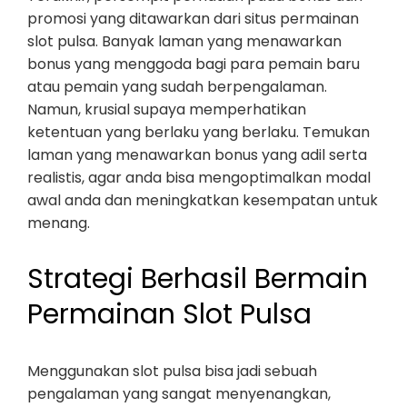
promosi yang ditawarkan dari situs permainan
slot pulsa. Banyak laman yang menawarkan
bonus yang menggoda bagi para pemain baru
atau pemain yang sudah berpengalaman.
Namun, krusial supaya memperhatikan
ketentuan yang berlaku yang berlaku. Temukan
laman yang menawarkan bonus yang adil serta
realistis, agar anda bisa mengoptimalkan modal
awal anda dan meningkatkan kesempatan untuk
menang.
Strategi Berhasil Bermain
Permainan Slot Pulsa
Menggunakan slot pulsa bisa jadi sebuah
pengalaman yang sangat menyenangkan,