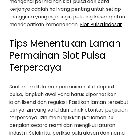
mengenai permainan slot pulsa dan cara
kerjanya adalah hal yang penting untuk setiap
pengguna yang ingin ingin peluang kesempatan
mendapatkan kemenangan.
Slot Pulsa indosat
Tips Menentukan Laman
Permainan Slot Pulsa
Terpercaya
Saat memilih laman permainan slot deposit
pulsa, langkah awal yang harus diperhatikan
ialah lisensi dan regulasi. Pastikan laman tersebut
punya izin yang valid dari pihak otoritas perjudian
terpercaya. Izin menunjukkan jika laman itu
berjalan secara resmi dan mengikuti aturan
industri. Selain itu, periksa pula ulasan dan nama