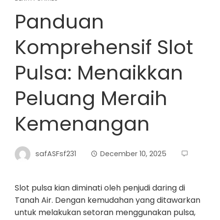
Panduan
Komprehensif Slot
Pulsa: Menaikkan
Peluang Meraih
Kemenangan
safASFsf231
December 10, 2025
Slot pulsa kian diminati oleh penjudi daring di
Tanah Air. Dengan kemudahan yang ditawarkan
untuk melakukan setoran menggunakan pulsa,