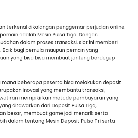
ian terkenal dikalangan penggemar perjudian online.
 pemain adalah Mesin Pulsa Tiga. Dengan
ahan dalam proses transaksi, slot ini memberi
n. Baik bagi pemula maupun pemain yang
uan yang bisa bisa membuat jantung berdegup
, di mana beberapa peserta bisa melakukan deposit
erupakan inovasi yang membantu transaksi,
hawatiran mempikirkan metode pembayaran yang
ang ditawarkan dari Deposit Pulsa Tiga,
n besar, membuat game jadi menarik serta
ih dalam tentang Mesin Deposit Pulsa Tri serta