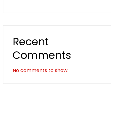
Recent
Comments
No comments to show.