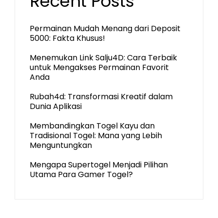
Recent Posts
Permainan Mudah Menang dari Deposit
5000: Fakta Khusus!
Menemukan Link Salju4D: Cara Terbaik
untuk Mengakses Permainan Favorit
Anda
Rubah4d: Transformasi Kreatif dalam
Dunia Aplikasi
Membandingkan Togel Kayu dan
Tradisional Togel: Mana yang Lebih
Menguntungkan
Mengapa Supertogel Menjadi Pilihan
Utama Para Gamer Togel?