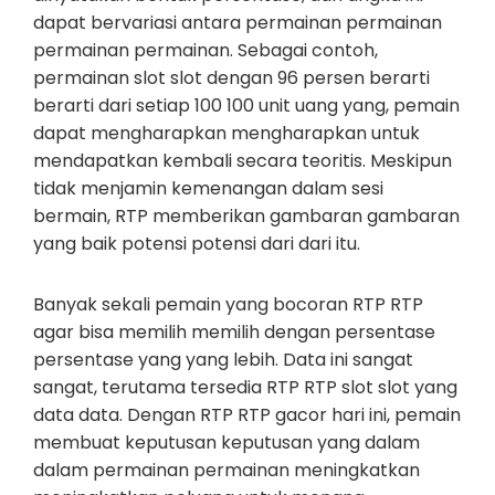
dapat bervariasi antara permainan permainan
permainan permainan. Sebagai contoh,
permainan slot slot dengan 96 persen berarti
berarti dari setiap 100 100 unit uang yang, pemain
dapat mengharapkan mengharapkan untuk
mendapatkan kembali secara teoritis. Meskipun
tidak menjamin kemenangan dalam sesi
bermain, RTP memberikan gambaran gambaran
yang baik potensi potensi dari dari itu.
Banyak sekali pemain yang bocoran RTP RTP
agar bisa memilih memilih dengan persentase
persentase yang yang lebih. Data ini sangat
sangat, terutama tersedia RTP RTP slot slot yang
data data. Dengan RTP RTP gacor hari ini, pemain
membuat keputusan keputusan yang dalam
dalam permainan permainan meningkatkan