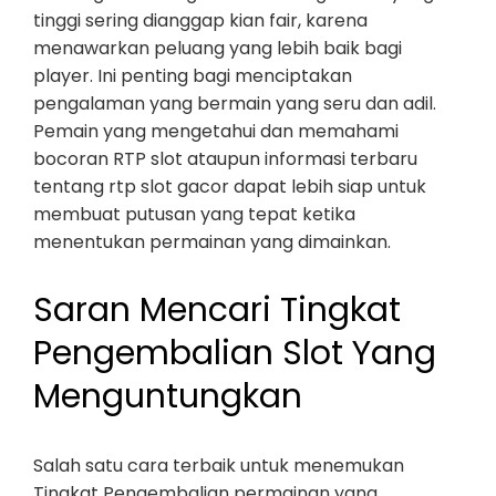
tinggi sering dianggap kian fair, karena
menawarkan peluang yang lebih baik bagi
player. Ini penting bagi menciptakan
pengalaman yang bermain yang seru dan adil.
Pemain yang mengetahui dan memahami
bocoran RTP slot ataupun informasi terbaru
tentang rtp slot gacor dapat lebih siap untuk
membuat putusan yang tepat ketika
menentukan permainan yang dimainkan.
Saran Mencari Tingkat
Pengembalian Slot Yang
Menguntungkan
Salah satu cara terbaik untuk menemukan
Tingkat Pengembalian permainan yang