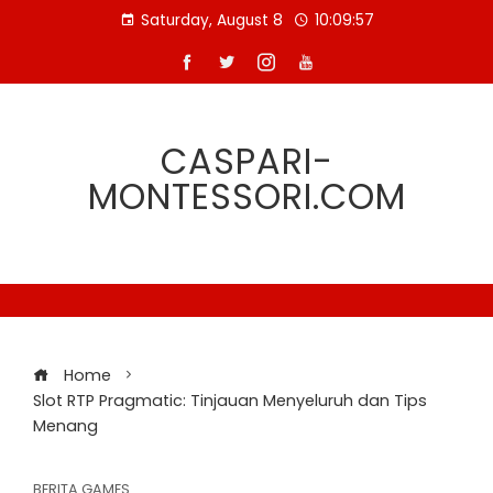
Skip
Saturday, August 8
10:09:58
to
content
CASPARI-
MONTESSORI.COM
Home
Slot RTP Pragmatic: Tinjauan Menyeluruh dan Tips
Menang
BERITA GAMES