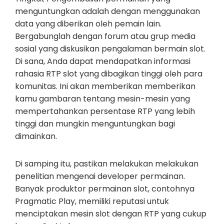
menguntungkan adalah dengan menggunakan
data yang diberikan oleh pemain lain.
Bergabunglah dengan forum atau grup media
sosial yang diskusikan pengalaman bermain slot.
Di sana, Anda dapat mendapatkan informasi
rahasia RTP slot yang dibagikan tinggi oleh para
komunitas. Ini akan memberikan memberikan
kamu gambaran tentang mesin-mesin yang
mempertahankan persentase RTP yang lebih
tinggi dan mungkin menguntungkan bagi
dimainkan.
Di samping itu, pastikan melakukan melakukan
penelitian mengenai developer permainan.
Banyak produktor permainan slot, contohnya
Pragmatic Play, memiliki reputasi untuk
menciptakan mesin slot dengan RTP yang cukup