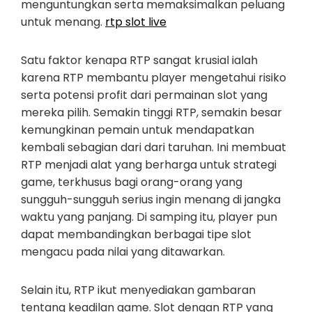
menguntungkan serta memaksimalkan peluang
untuk menang.
rtp slot live
Satu faktor kenapa RTP sangat krusial ialah
karena RTP membantu player mengetahui risiko
serta potensi profit dari permainan slot yang
mereka pilih. Semakin tinggi RTP, semakin besar
kemungkinan pemain untuk mendapatkan
kembali sebagian dari dari taruhan. Ini membuat
RTP menjadi alat yang berharga untuk strategi
game, terkhusus bagi orang-orang yang
sungguh-sungguh serius ingin menang di jangka
waktu yang panjang. Di samping itu, player pun
dapat membandingkan berbagai tipe slot
mengacu pada nilai yang ditawarkan.
Selain itu, RTP ikut menyediakan gambaran
tentang keadilan game. Slot dengan RTP yang