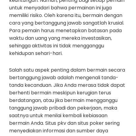
keuntungan. Namun, penting bagi setiap pemain
untuk menyadari bahwa permainan ini juga
memiliki risiko. Oleh karena itu, bermain dengan
cara yang bertanggung jawab sangatlah krusial.
Para pemain harus menetapkan batasan pada
waktu dan uang yang mereka investasikan,
sehingga aktivitas ini tidak mengganggu
kehidupan sehari-hari.
Salah satu aspek penting dalam bermain secara
bertanggung jawab adalah mengenali tanda-
tanda kecanduan. Jika Anda merasa tidak dapat
berhenti bermain meskipun kerugian terus
berdatangan, atau jika bermain mengganggu
tanggung jawab pribadi dan pekerjaan, maka
saatnya untuk menilai kembali kebiasaan
bermain Anda. Situs pkv dan situs poker sering
menyediakan informasi dan sumber daya