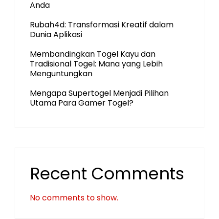
Anda
Rubah4d: Transformasi Kreatif dalam
Dunia Aplikasi
Membandingkan Togel Kayu dan
Tradisional Togel: Mana yang Lebih
Menguntungkan
Mengapa Supertogel Menjadi Pilihan
Utama Para Gamer Togel?
Recent Comments
No comments to show.