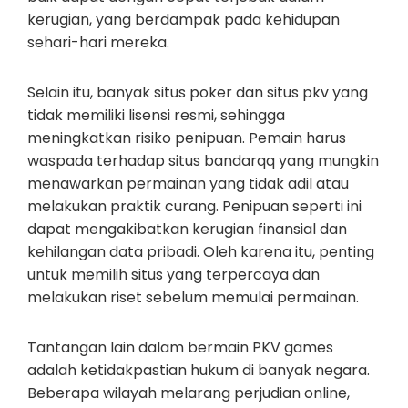
kerugian, yang berdampak pada kehidupan
sehari-hari mereka.
Selain itu, banyak situs poker dan situs pkv yang
tidak memiliki lisensi resmi, sehingga
meningkatkan risiko penipuan. Pemain harus
waspada terhadap situs bandarqq yang mungkin
menawarkan permainan yang tidak adil atau
melakukan praktik curang. Penipuan seperti ini
dapat mengakibatkan kerugian finansial dan
kehilangan data pribadi. Oleh karena itu, penting
untuk memilih situs yang terpercaya dan
melakukan riset sebelum memulai permainan.
Tantangan lain dalam bermain PKV games
adalah ketidakpastian hukum di banyak negara.
Beberapa wilayah melarang perjudian online,