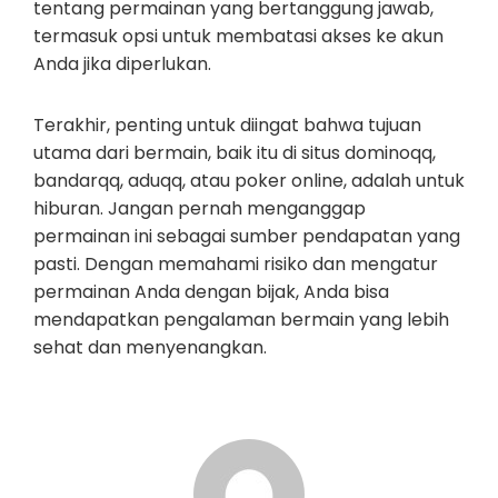
tentang permainan yang bertanggung jawab,
termasuk opsi untuk membatasi akses ke akun
Anda jika diperlukan.
Terakhir, penting untuk diingat bahwa tujuan
utama dari bermain, baik itu di situs dominoqq,
bandarqq, aduqq, atau poker online, adalah untuk
hiburan. Jangan pernah menganggap
permainan ini sebagai sumber pendapatan yang
pasti. Dengan memahami risiko dan mengatur
permainan Anda dengan bijak, Anda bisa
mendapatkan pengalaman bermain yang lebih
sehat dan menyenangkan.