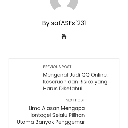
By safASFsf231
PREVIOUS POST
Mengenal Judi QQ Online:
Keseruan dan Risiko yang
Harus Diketahui
NEXT POST
Lima Alasan Mengapa
Iontogel Selalu Pilihan
Utama Banyak Penggemar