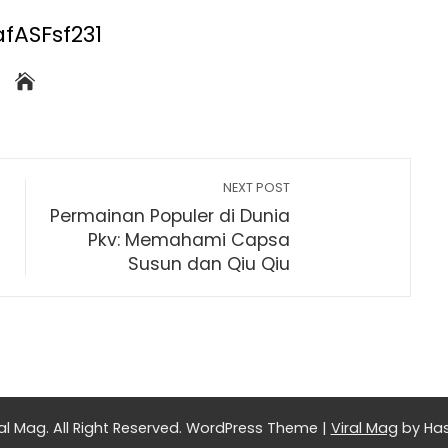
afASFsf231
NEXT POST
Permainan Populer di Dunia
Pkv: Memahami Capsa
Susun dan Qiu Qiu
al Mag. All Right Reserved.
WordPress Theme
|
Viral Mag
by Ha