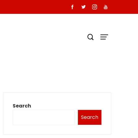
Search
Search