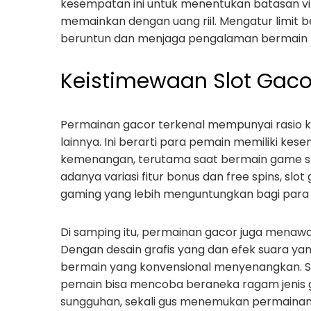
kesempatan ini untuk menentukan batasan vir
memainkan dengan uang riil. Mengatur limi
beruntun dan menjaga pengalaman bermain t
Keistimewaan Slot Gaco
Permainan gacor terkenal mempunyai rasio ke
lainnya. Ini berarti para pemain memiliki k
kemenangan, terutama saat bermain game slot
adanya variasi fitur bonus dan free spins, s
gaming yang lebih menguntungkan bagi para
Di samping itu, permainan gacor juga mena
Dengan desain grafis yang dan efek suara 
bermain yang konvensional menyenangkan. S
pemain bisa mencoba beraneka ragam jenis 
sungguhan, sekali gus menemukan permainan y