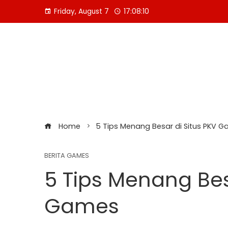
Skip
Friday, August 7
17:08:11
to
content
Home
5 Tips Menang Besar di Situs PKV 
BERITA GAMES
5 Tips Menang Bes
Games