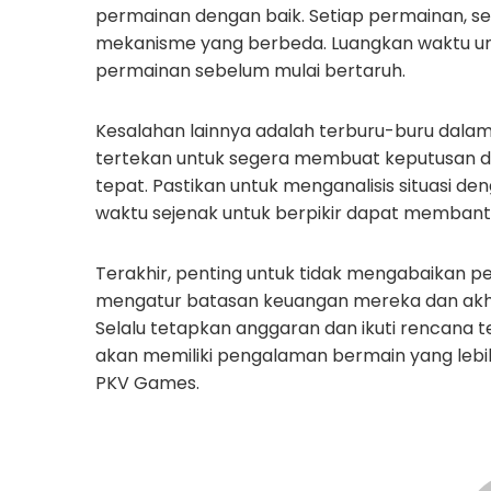
permainan dengan baik. Setiap permainan, sep
mekanisme yang berbeda. Luangkan waktu 
permainan sebelum mulai bertaruh.
Kesalahan lainnya adalah terburu-buru dal
tertekan untuk segera membuat keputusan dan
tepat. Pastikan untuk menganalisis situasi d
waktu sejenak untuk berpikir dapat membant
Terakhir, penting untuk tidak mengabaikan p
mengatur batasan keuangan mereka dan akhi
Selalu tetapkan anggaran dan ikuti rencana t
akan memiliki pengalaman bermain yang lebih 
PKV Games.