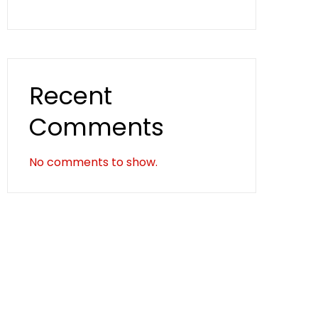
Recent
Comments
No comments to show.