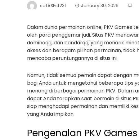
safASFsf231
January 30, 2026
Dalam dunia permainan online, PKV Games tela
oleh para penggemar judi. Situs PKV menawar
dominoqq, dan bandarqq, yang menarik mina
akses dan beragam pilihan permainan, tidak h
mencoba peruntungannya di situs ini.
Namun, tidak semua pemain dapat dengan mu
bagi Anda untuk mengetahui beberapa tips
menang di berbagai permainan PKV. Dalam arti
dapat Anda terapkan saat bermain di situs PK
siap menghadapi permainan dan memiliki ke
yang Anda impikan.
Pengenalan PKV Games