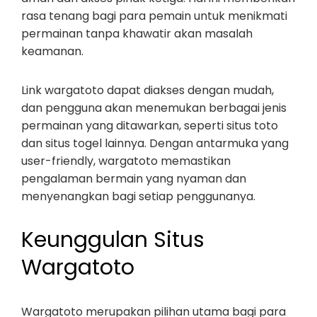
rasa tenang bagi para pemain untuk menikmati
permainan tanpa khawatir akan masalah
keamanan.
Link wargatoto dapat diakses dengan mudah,
dan pengguna akan menemukan berbagai jenis
permainan yang ditawarkan, seperti situs toto
dan situs togel lainnya. Dengan antarmuka yang
user-friendly, wargatoto memastikan
pengalaman bermain yang nyaman dan
menyenangkan bagi setiap penggunanya.
Keunggulan Situs
Wargatoto
Wargatoto merupakan pilihan utama bagi para