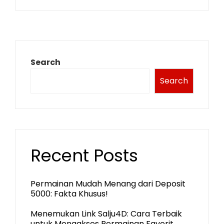
Search
Search
Recent Posts
Permainan Mudah Menang dari Deposit
5000: Fakta Khusus!
Menemukan Link Salju4D: Cara Terbaik
untuk Mengakses Permainan Favorit