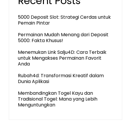
Recent Posts
5000 Deposit Slot: Strategi Cerdas untuk
Pemain Pintar
Permainan Mudah Menang dari Deposit
5000: Fakta Khusus!
Menemukan Link Salju4D: Cara Terbaik
untuk Mengakses Permainan Favorit
Anda
Rubah4d: Transformasi Kreatif dalam
Dunia Aplikasi
Membandingkan Togel Kayu dan
Tradisional Togel: Mana yang Lebih
Menguntungkan