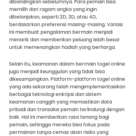
dibandingkan sebelumnya. Para pemain bisa
memilih dari ragam angka yang ingin
dibelanjakan, seperti 2D, 3D, atau 4D,
berdasarkan preferensi masing-masing. Variasi
ini membuat pengalaman bermain menjadi
menarik dan memberikan peluang lebih besar
untuk memenangkan hadiah yang berharga.
Selain itu, keamanan dalam bermain togel online
juga menjadi keunggulan yang tidak bisa
dikesampingkan. Platform-platform togel online
yang ada sekarang telah mengimplementasikan
berbagai teknologi enkripsi dan sistem
keamanan canggih yang memastikan data
pribadi dan transaksi pemain terlindungi dengan
baik. Hal ini memberikan rasa tenang bagi
pemain, sehingga mereka bisa fokus pada
permainan tanpa cemas akan risiko yang