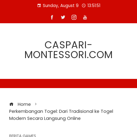
Skip
Sunday, August 9
13:51:52
to
content
CASPARI-
MONTESSORI.COM
Home
Perkembangan Togel: Dari Tradisional ke Togel
Modern Secara Langsung Online
BERITA GAMES