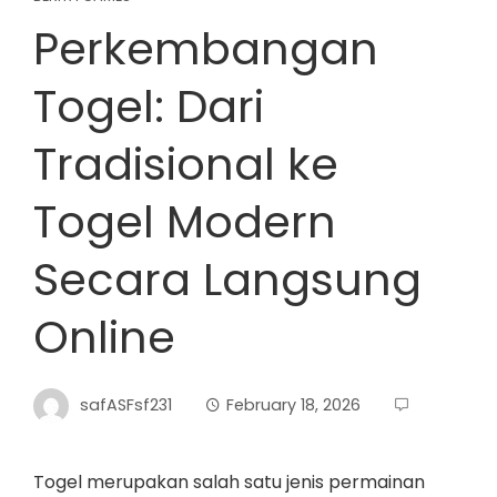
Perkembangan
Togel: Dari
Tradisional ke
Togel Modern
Secara Langsung
Online
safASFsf231
February 18, 2026
Togel merupakan salah satu jenis permainan