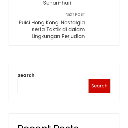
Sehari-hari
NEXT POST
Puisi Hong Kong: Nostalgia
serta Taktik di dalam
Lingkungan Perjudian
Search
Search