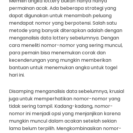
Memilih angka lottery bukan hanya hanya
permainan acak. Ada beberapa strategi yang
dapat digunakan untuk menambah peluang
mendapat nomor yang berpotensi. Salah satu
metode yang banyak diterapkan adalah dengan
menganalisis data lottery sebelumnya. Dengan
cara meneliti nomor-nomor yang sering muncul,
para pemain bisa menemukan corak dan
kecenderungan yang mungkin memberikan
bantuan untuk menemukan angka untuk togel
hari ini.
Disamping menganalisis data sebelumnya, krusial
juga untuk memperhatikan nomor-nomor yang
tidak sering tampil. Kadang-kadang, nomor-
nomor ini menjadi opsi yang menjanjikan karena
mungkin muncul dalam acakan setelah sekian
lama belum terpilih. Mengkombinasikan nomor-