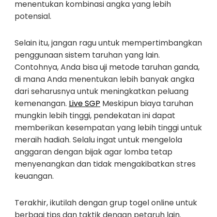
menentukan kombinasi angka yang lebih
potensial.
Selain itu, jangan ragu untuk mempertimbangkan
penggunaan sistem taruhan yang lain.
Contohnya, Anda bisa uji metode taruhan ganda,
di mana Anda menentukan lebih banyak angka
dari seharusnya untuk meningkatkan peluang
kemenangan.
Live SGP
Meskipun biaya taruhan
mungkin lebih tinggi, pendekatan ini dapat
memberikan kesempatan yang lebih tinggi untuk
meraih hadiah. Selalu ingat untuk mengelola
anggaran dengan bijak agar lomba tetap
menyenangkan dan tidak mengakibatkan stres
keuangan.
Terakhir, ikutilah dengan grup togel online untuk
berbagi tips dan taktik dengan petaruh lain.