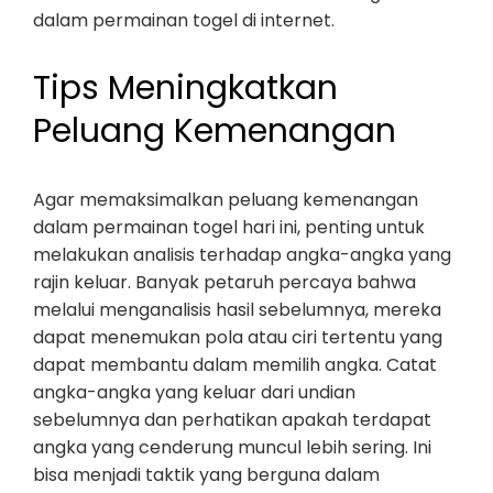
dalam permainan togel di internet.
Tips Meningkatkan
Peluang Kemenangan
Agar memaksimalkan peluang kemenangan
dalam permainan togel hari ini, penting untuk
melakukan analisis terhadap angka-angka yang
rajin keluar. Banyak petaruh percaya bahwa
melalui menganalisis hasil sebelumnya, mereka
dapat menemukan pola atau ciri tertentu yang
dapat membantu dalam memilih angka. Catat
angka-angka yang keluar dari undian
sebelumnya dan perhatikan apakah terdapat
angka yang cenderung muncul lebih sering. Ini
bisa menjadi taktik yang berguna dalam