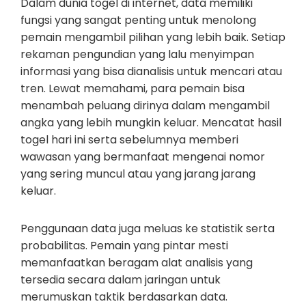
Dalam dunia togel di internet, data memiliki
fungsi yang sangat penting untuk menolong
pemain mengambil pilihan yang lebih baik. Setiap
rekaman pengundian yang lalu menyimpan
informasi yang bisa dianalisis untuk mencari atau
tren. Lewat memahami, para pemain bisa
menambah peluang dirinya dalam mengambil
angka yang lebih mungkin keluar. Mencatat hasil
togel hari ini serta sebelumnya memberi
wawasan yang bermanfaat mengenai nomor
yang sering muncul atau yang jarang jarang
keluar.
Penggunaan data juga meluas ke statistik serta
probabilitas. Pemain yang pintar mesti
memanfaatkan beragam alat analisis yang
tersedia secara dalam jaringan untuk
merumuskan taktik berdasarkan data.