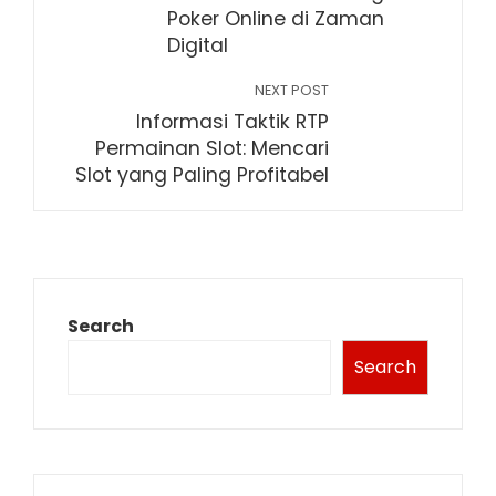
Poker Online di Zaman
Digital
NEXT POST
Informasi Taktik RTP
Permainan Slot: Mencari
Slot yang Paling Profitabel
Search
Search