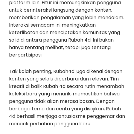
platform lain. Fitur ini memungkinkan pengguna
untuk berinteraksi langsung dengan konten,
memberikan pengalaman yang lebih mendalam.
Interaksi semacam ini meningkatkan
keterlibatan dan menciptakan komunitas yang
solid di antara pengguna Rubah 4d. Ini bukan
hanya tentang melihat, tetapi juga tentang
berpartisipasi.
Tak kalah penting, Rubah4d juga dikenal dengan
konten yang selalu diperbarui dan relevan. Tim
kreatif di balik Rubah 4d secara rutin menambah
koleksi baru yang menarik, memastikan bahwa
pengguna tidak akan merasa bosan. Dengan
berbagai tema dan cerita yang disajikan, Rubah
4d berhasil menjaga antusiasme penggemar dan
menarik perhatian pengguna baru.