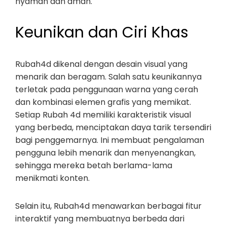
nyaman dan aman.
Keunikan dan Ciri Khas
Rubah4d dikenal dengan desain visual yang
menarik dan beragam. Salah satu keunikannya
terletak pada penggunaan warna yang cerah
dan kombinasi elemen grafis yang memikat.
Setiap Rubah 4d memiliki karakteristik visual
yang berbeda, menciptakan daya tarik tersendiri
bagi penggemarnya. Ini membuat pengalaman
pengguna lebih menarik dan menyenangkan,
sehingga mereka betah berlama-lama
menikmati konten.
Selain itu, Rubah4d menawarkan berbagai fitur
interaktif yang membuatnya berbeda dari