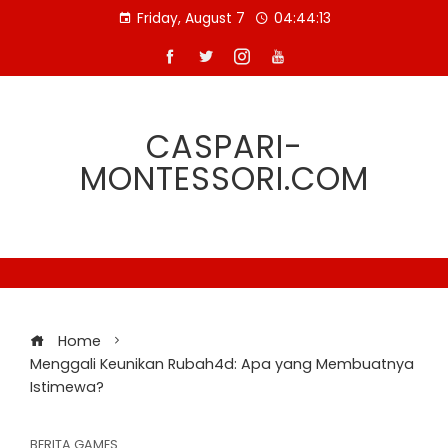
Skip
Friday, August 7
04:44:14
to
content
CASPARI-
MONTESSORI.COM
Home
Menggali Keunikan Rubah4d: Apa yang Membuatnya
Istimewa?
BERITA GAMES