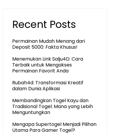
Recent Posts
Permainan Mudah Menang dari
Deposit 5000: Fakta Khusus!
Menemukan Link Salju4D: Cara
Terbaik untuk Mengakses
Permainan Favorit Anda
Rubah4d: Transformasi Kreatif
dalam Dunia Aplikasi
Membandingkan Togel Kayu dan
Tradisional Togel: Mana yang Lebih
Menguntungkan
Mengapa Supertogel Menjadi Pilihan
Utama Para Gamer Togel?