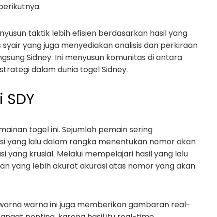
erikutnya.
yusun taktik lebih efisien berdasarkan hasil yang
s syair yang juga menyediakan analisis dan perkiraan
ngsung Sidney. Ini menyusun komunitas di antara
trategi dalam dunia togel Sidney.
i SDY
inan togel ini. Sejumlah pemain sering
i yang lalu dalam rangka menentukan nomor akan
i yang krusial. Melalui mempelajari hasil yang lalu
n yang lebih akurat akurasi atas nomor yang akan
a warna warna ini juga memberikan gambaran real-
angat penting, karena hasil itu real-time