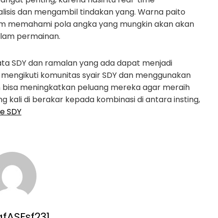
alisis dan mengambil tindakan yang. Warna paito
am memahami pola angka yang mungkin akan akan
lam permainan.
ta SDY dan ramalan yang ada dapat menjadi
 mengikuti komunitas syair SDY dan menggunakan
in bisa meningkatkan peluang mereka agar meraih
ng kali di berakar kepada kombinasi di antara insting,
ve SDY
afASFsf231