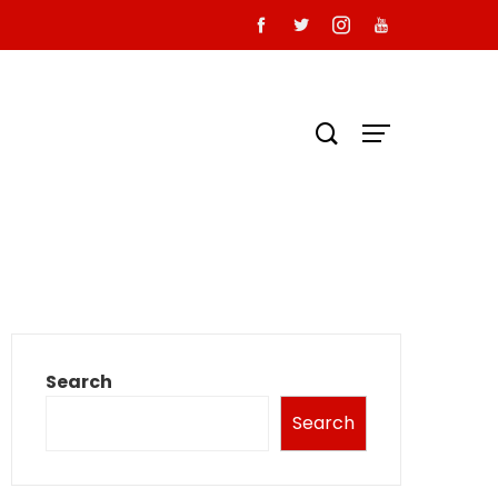
Search
Search