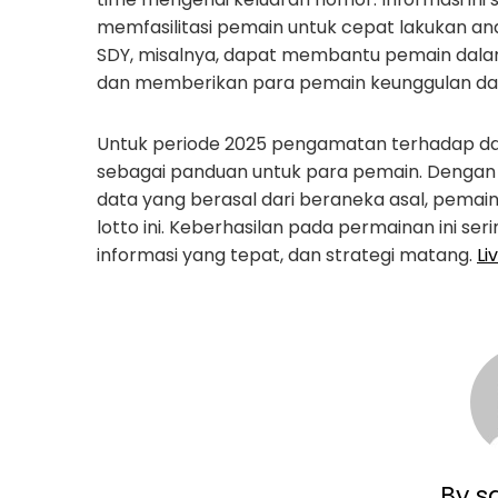
memfasilitasi pemain untuk cepat lakukan an
SDY, misalnya, dapat membantu pemain dal
dan memberikan para pemain keunggulan da
Untuk periode 2025 pengamatan terhadap da
sebagai panduan untuk para pemain. Dengan
data yang berasal dari beraneka asal, pema
lotto ini. Keberhasilan pada permainan ini seri
informasi yang tepat, dan strategi matang.
Li
By s