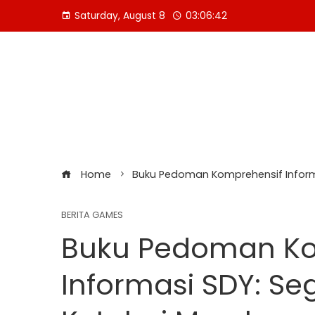
Skip
Saturday, August 8
03:06:42
to
content
Home
Buku Pedoman Komprehensif Inform
BERITA GAMES
Buku Pedoman Ko
Informasi SDY: S