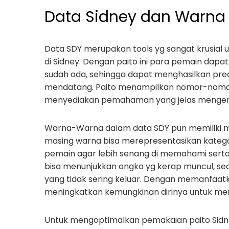
Data Sidney dan Warna
Data SDY merupakan tools yg sangat krusial 
di Sidney. Dengan paito ini para pemain dap
sudah ada, sehingga dapat menghasilkan predi
mendatang. Paito menampilkan nomor-nomor 
menyediakan pemahaman yang jelas mengena
Warna-Warna dalam data SDY pun memiliki ma
masing warna bisa merepresentasikan kateg
pemain agar lebih senang di memahami serta
bisa menunjukkan angka yg kerap muncul, se
yang tidak sering keluar. Dengan memanfaa
meningkatkan kemungkinan dirinya untuk me
Untuk mengoptimalkan pemakaian paito Sidn