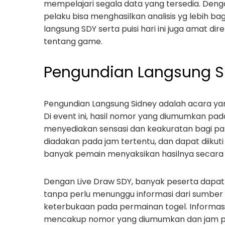
mempelajari segala data yang tersedia. Deng
pelaku bisa menghasilkan analisis yg lebih bag
langsung SDY serta puisi hari ini juga amat d
tentang game.
Pengundian Langsung 
Pengundian Langsung Sidney adalah acara yan
Di event ini, hasil nomor yang diumumkan pad
menyediakan sensasi dan keakuratan bagi pa
diadakan pada jam tertentu, dan dapat diiku
banyak pemain menyaksikan hasilnya secara 
Dengan Live Draw SDY, banyak peserta dapa
tanpa perlu menunggu informasi dari sumber 
keterbukaan pada permainan togel. Informasi
mencakup nomor yang diumumkan dan jam pen