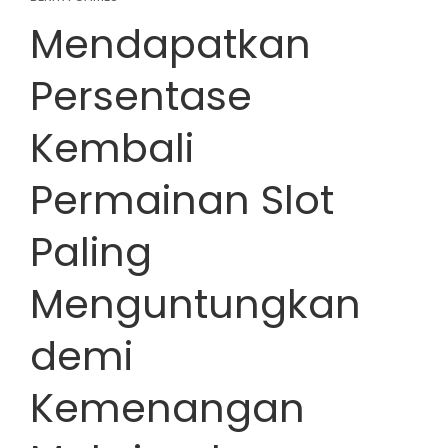
Mendapatkan
Persentase
Kembali
Permainan Slot
Paling
Menguntungkan
demi
Kemenangan