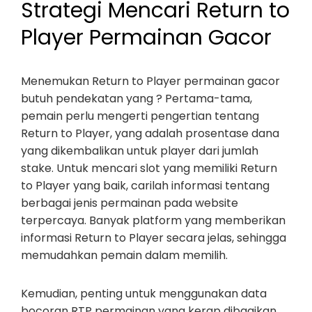
Strategi Mencari Return to
Player Permainan Gacor
Menemukan Return to Player permainan gacor
butuh pendekatan yang ? Pertama-tama,
pemain perlu mengerti pengertian tentang
Return to Player, yang adalah prosentase dana
yang dikembalikan untuk player dari jumlah
stake. Untuk mencari slot yang memiliki Return
to Player yang baik, carilah informasi tentang
berbagai jenis permainan pada website
terpercaya. Banyak platform yang memberikan
informasi Return to Player secara jelas, sehingga
memudahkan pemain dalam memilih.
Kemudian, penting untuk menggunakan data
bocoran RTP permainan yang kerap dibagikan