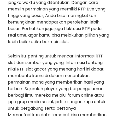
jangka waktu yang ditentukan. Dengan cara
memilih permainan yang memiliki RTP Live yang
tinggi yang besar, Anda bisa meningkatkan
kemungkinan mendapatkan perolehan lebih
besar. Perhatikan juga juga fluktuasi RTP pada
real time, agar kamu bisa melakukan pilihan yang
lebih baik ketika bermain slot.
Selain itu, penting untuk mencari informasi RTP
slot dari sumber yang yang. Informasi tentang
nilai RTP slot gacor yang menang hari ini dapat
membantu kamu di dalam menentukan
permainan mana yang memberikan hasil yang
terbaik. Sejumlah player yang berpengalaman
berbagi ilmu mereka melalui forum online atau
juga grup media sosial, jadi itu jangan ragu untuk
untuk bergabung serta bertanya.
Memanfaatkan data tersebut bisa memberikan