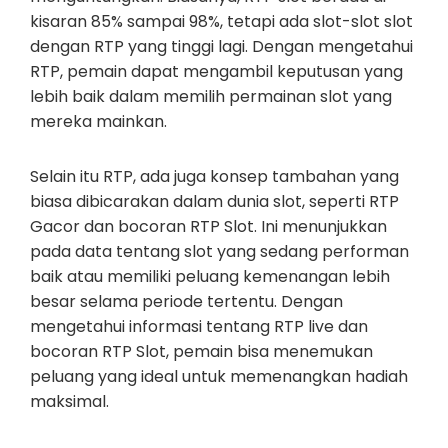
kisaran 85% sampai 98%, tetapi ada slot-slot slot
dengan RTP yang tinggi lagi. Dengan mengetahui
RTP, pemain dapat mengambil keputusan yang
lebih baik dalam memilih permainan slot yang
mereka mainkan.
Selain itu RTP, ada juga konsep tambahan yang
biasa dibicarakan dalam dunia slot, seperti RTP
Gacor dan bocoran RTP Slot. Ini menunjukkan
pada data tentang slot yang sedang performan
baik atau memiliki peluang kemenangan lebih
besar selama periode tertentu. Dengan
mengetahui informasi tentang RTP live dan
bocoran RTP Slot, pemain bisa menemukan
peluang yang ideal untuk memenangkan hadiah
maksimal.