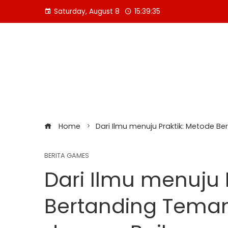
Skip
Saturday, August 8
15:39:35
to
content
Home
Dari Ilmu menuju Praktik: Metode 
BERITA GAMES
Dari Ilmu menuju 
Bertanding Tema