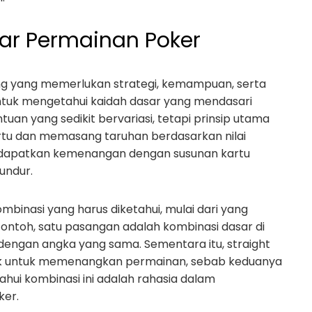
ar Permainan Poker
ng yang memerlukan strategi, kemampuan, serta
untuk mengetahui kaidah dasar yang mendasari
tuan yang sedikit bervariasi, tetapi prinsip utama
tu dan memasang taruhan berdasarkan nilai
dapatkan kemenangan dengan susunan kartu
undur.
inasi yang harus diketahui, mulai dari yang
contoh, satu pasangan adalah kombinasi dasar di
dengan angka yang sama. Sementara itu, straight
ik untuk memenangkan permainan, sebab keduanya
ui kombinasi ini adalah rahasia dalam
ker.