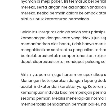
nyaman di meja poker. Ini termasuk berperil
mereka, serta jangan melaksanakan tindak
mereka. Ketika bermain dalam kelompok atau 
nilai ini untuk keteraturan permainan.
Selain itu, integritas adalah salah satu prin
kemenangan dengan cara yang tidak jujur, sep
memanfaatkan alat bantu, tidak hanya merus
mengakibatkan sanksi atau pengucilan terh
berkolaborasi untuk mempertahankan kejujur
dapat diapresiasi serta mendapat peluang se
Akhirnya, pemain juga harus memupuk sikap s
Menangani keterpurukan dengan lapang da
adalah indikator dari karakter yang. Ketera
kemampuan individu bisa mempelajari permai
sesama pemain. Melalui menerapkan norma be
memperbaiki pengalaman bermain poker, nam