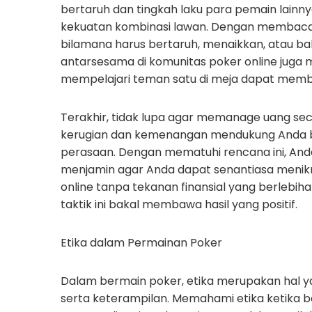
bertaruh dan tingkah laku para pemain lai
kekuatan kombinasi lawan. Dengan membaca
bilamana harus bertaruh, menaikkan, atau ba
antarsesama di komunitas poker online juga 
mempelajari teman satu di meja dapat membe
Terakhir, tidak lupa agar memanage uang sec
kerugian dan kemenangan mendukung Anda be
perasaan. Dengan mematuhi rencana ini, Anda
menjamin agar Anda dapat senantiasa menik
online tanpa tekanan finansial yang berlebi
taktik ini bakal membawa hasil yang positif.
Etika dalam Permainan Poker
Dalam bermain poker, etika merupakan hal yan
serta keterampilan. Memahami etika ketika 