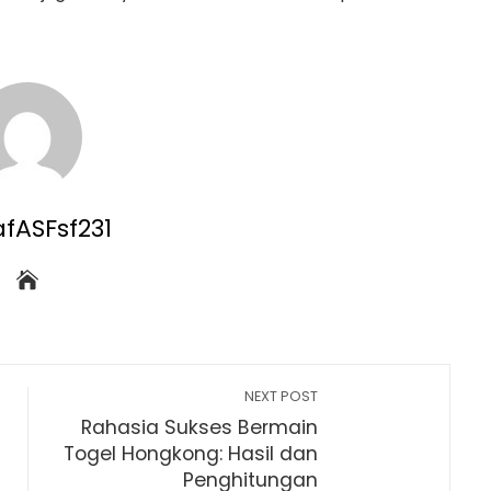
afASFsf231
NEXT POST
Rahasia Sukses Bermain
Togel Hongkong: Hasil dan
Penghitungan