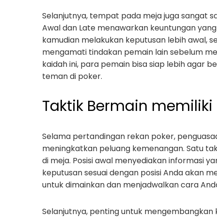
Selanjutnya, tempat pada meja juga sangat s
Awal dan Late menawarkan keuntungan yang un
kamudian melakukan keputusan lebih awal, 
mengamati tindakan pemain lain sebelum me
kaidah ini, para pemain bisa siap lebih aga
teman di poker.
Taktik Bermain memiliki 
Selama pertandingan rekan poker, penguasaan
meningkatkan peluang kemenangan. Satu takt
di meja. Posisi awal menyediakan informasi y
keputusan sesuai dengan posisi Anda akan m
untuk dimainkan dan menjadwalkan cara Anda
Selanjutnya, penting untuk mengembangkan 