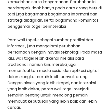
kemudahan serta kenyamanan. Perubahan ini
berdampak tidak hanya pada cara orang berjudi,
tapi juga bagaimana bagaimana informasi dan
strategi dibagikan, serta bagaimana komunitas
penggemar togel berinteraksi.
Para wali togel, sebagai sumber prediksi dan
informasi, juga mengalami perubahan
bersamaan dengan inovasi teknologi. Pada masa
lalu, wali togel lebih dikenal melalui cara
tradisional, namun kini, mereka juga
memanfaatkan media sosial dan aplikasi digital
dalam rangka meraih lebih banyak orang.
Dengan akses yang lebih simpel, dan interaksi
yang lebih dekat, peran wali togel menjadi
semakin penting untuk menolong pemain
membuat keputusan yang lebih baik dan lebih
cerdas.