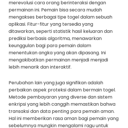
merevolusi cara orang berinteraksi dengan
permainan ini. Pemain bisa secara mudah
mengakses berbagai tipe togel dalam sebuah
aplikasi. Fitur-fitur yang tersedia yang
ditawarkan, seperti statistik hasil keluaran dan
prediksi berbasis algoritma, menawarkan
keunggulan bagi para pemain dalam
menentukan angka yang akan dipasang. Ini
mengakibatkan permainan menjadi menjadi
lebih menarik dan interaktif.
Perubahan lain yang juga signifikan adalah
perbaikan aspek proteksi dalam bermain togel.
Metode pembayaran yang diverse dan sistem
enkripsi yang lebih canggih memastikan bahwa
transaksi dan data penting para pemain aman.
Hal ini memberikan rasa aman bagi pemain yang
sebelumnya mungkin mengalami ragu untuk