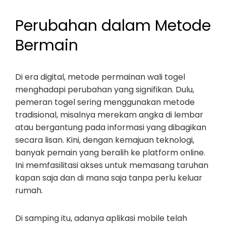
Perubahan dalam Metode
Bermain
Di era digital, metode permainan wali togel
menghadapi perubahan yang signifikan. Dulu,
pemeran togel sering menggunakan metode
tradisional, misalnya merekam angka di lembar
atau bergantung pada informasi yang dibagikan
secara lisan. Kini, dengan kemajuan teknologi,
banyak pemain yang beralih ke platform online.
Ini memfasilitasi akses untuk memasang taruhan
kapan saja dan di mana saja tanpa perlu keluar
rumah.
Di samping itu, adanya aplikasi mobile telah