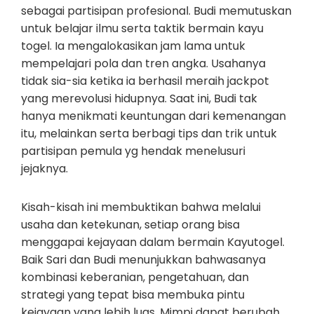
sebagai partisipan profesional. Budi memutuskan
untuk belajar ilmu serta taktik bermain kayu
togel. Ia mengalokasikan jam lama untuk
mempelajari pola dan tren angka. Usahanya
tidak sia-sia ketika ia berhasil meraih jackpot
yang merevolusi hidupnya. Saat ini, Budi tak
hanya menikmati keuntungan dari kemenangan
itu, melainkan serta berbagi tips dan trik untuk
partisipan pemula yg hendak menelusuri
jejaknya.
Kisah-kisah ini membuktikan bahwa melalui
usaha dan ketekunan, setiap orang bisa
menggapai kejayaan dalam bermain Kayutogel.
Baik Sari dan Budi menunjukkan bahwasanya
kombinasi keberanian, pengetahuan, dan
strategi yang tepat bisa membuka pintu
kejayaan yang lebih luas. Mimpi dapat berubah