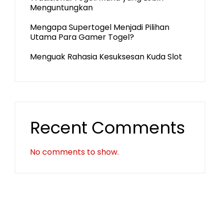
Menguntungkan
Mengapa Supertogel Menjadi Pilihan
Utama Para Gamer Togel?
Menguak Rahasia Kesuksesan Kuda Slot
Recent Comments
No comments to show.