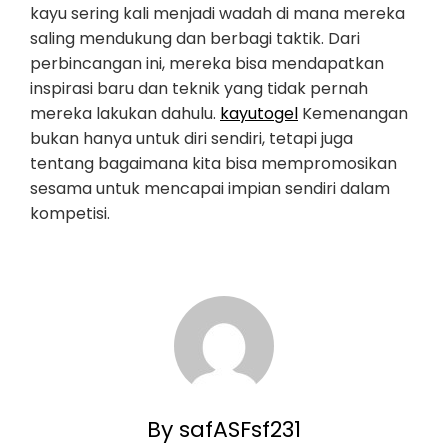
kayu sering kali menjadi wadah di mana mereka
saling mendukung dan berbagi taktik. Dari
perbincangan ini, mereka bisa mendapatkan
inspirasi baru dan teknik yang tidak pernah
mereka lakukan dahulu.
kayutogel
Kemenangan
bukan hanya untuk diri sendiri, tetapi juga
tentang bagaimana kita bisa mempromosikan
sesama untuk mencapai impian sendiri dalam
kompetisi.
By safASFsf231