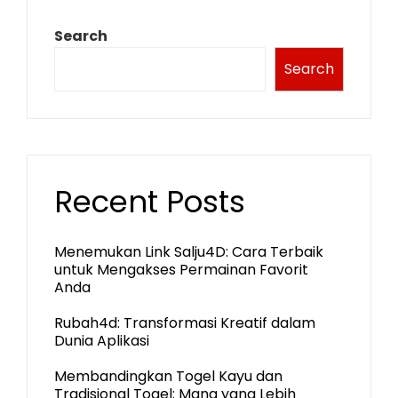
Search
Search
Recent Posts
Menemukan Link Salju4D: Cara Terbaik
untuk Mengakses Permainan Favorit
Anda
Rubah4d: Transformasi Kreatif dalam
Dunia Aplikasi
Membandingkan Togel Kayu dan
Tradisional Togel: Mana yang Lebih