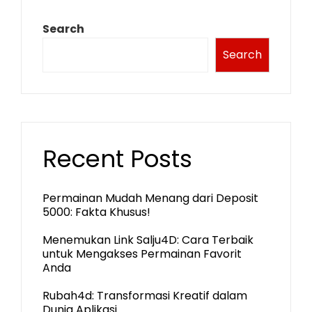
Search
Search
Recent Posts
Permainan Mudah Menang dari Deposit
5000: Fakta Khusus!
Menemukan Link Salju4D: Cara Terbaik
untuk Mengakses Permainan Favorit
Anda
Rubah4d: Transformasi Kreatif dalam
Dunia Aplikasi