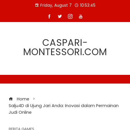
Skip
Friday, August 7
10:53:45
to
content
CASPARI-
MONTESSORI.COM
Home
Salju4D di Ujung Jari Anda: Inovasi dalam Permainan
Judi Online
BERITA GAMES