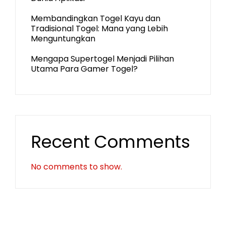
Membandingkan Togel Kayu dan
Tradisional Togel: Mana yang Lebih
Menguntungkan
Mengapa Supertogel Menjadi Pilihan
Utama Para Gamer Togel?
Recent Comments
No comments to show.