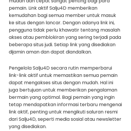
mudah dan cepat sangat penting bagi para
pemain. Link aktif Salju4D memberikan
kemudahan bagi semua member untuk masuk
ke situs dengan lancar. Dengan adanya link ini,
pengguna tidak perlu khawatir tentang masalah
akses atau pemblokiran yang sering terjadi pada
beberapa situs judi. Setiap link yang disediakan
dijamin aman dan dapat diandalkan.
Pengelola Salju4D secara rutin memperbarui
link-link aktif untuk memastikan semua pemain
dapat mengakses situs dengan mudah. Hal ini
juga bertujuan untuk memberikan pengalaman
bermain yang optimal. Bagi pemain yang ingin
tetap mendapatkan informasi terbaru mengenai
link aktif, penting untuk mengikuti saluran resmi
dari Salju4D, seperti media sosial atau newsletter
yang disediakan.