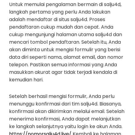
Untuk memulai pengalaman bermain di salju4d,
langkah pertama yang perlu Anda lakukan
adalah mendaftar di situs salju4d. Proses
pendaftaran cukup mudah dan cepat. Anda
cukup mengunjungi halaman utama salju4d dan
mencari tombol pendaftaran. Setelah itu, Anda
akan diminta untuk mengisi formulir yang berisi
data diri seperti nama, alamat email, dan nomor
telepon. Pastikan semua informasi yang Anda
masukkan akurat agar tidak terjadi kendala di
kemudian hari.
Setelah berhasil mengisi formulir, Anda perlu
menunggu konfirmasi dari tim salju4d. Biasanya,
konfirmasi akan dikirimkan melalui email. Setelah
menerima konfirmasi, Anda dapat melanjutkan
ke langkah selanjutnya yaitu login ke akun Anda.
https://nomorsalju4d.live/
Kembali ke halaman