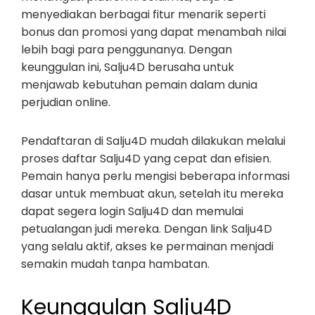
menyediakan berbagai fitur menarik seperti
bonus dan promosi yang dapat menambah nilai
lebih bagi para penggunanya. Dengan
keunggulan ini, Salju4D berusaha untuk
menjawab kebutuhan pemain dalam dunia
perjudian online.
Pendaftaran di Salju4D mudah dilakukan melalui
proses daftar Salju4D yang cepat dan efisien.
Pemain hanya perlu mengisi beberapa informasi
dasar untuk membuat akun, setelah itu mereka
dapat segera login Salju4D dan memulai
petualangan judi mereka. Dengan link Salju4D
yang selalu aktif, akses ke permainan menjadi
semakin mudah tanpa hambatan.
Keunggulan Salju4D