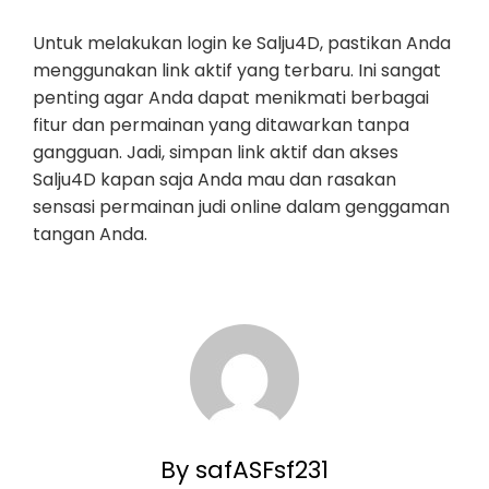
Untuk melakukan login ke Salju4D, pastikan Anda
menggunakan link aktif yang terbaru. Ini sangat
penting agar Anda dapat menikmati berbagai
fitur dan permainan yang ditawarkan tanpa
gangguan. Jadi, simpan link aktif dan akses
Salju4D kapan saja Anda mau dan rasakan
sensasi permainan judi online dalam genggaman
tangan Anda.
By safASFsf231