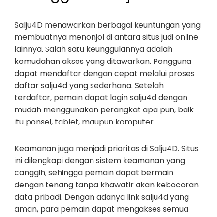
Salju4D menawarkan berbagai keuntungan yang
membuatnya menonjol di antara situs judi online
lainnya. Salah satu keunggulannya adalah
kemudahan akses yang ditawarkan. Pengguna
dapat mendaftar dengan cepat melalui proses
daftar salju4d yang sederhana. Setelah
terdaftar, pemain dapat login salju4d dengan
mudah menggunakan perangkat apa pun, baik
itu ponsel, tablet, maupun komputer.
Keamanan juga menjadi prioritas di Salju4D. Situs
ini dilengkapi dengan sistem keamanan yang
canggih, sehingga pemain dapat bermain
dengan tenang tanpa khawatir akan kebocoran
data pribadi. Dengan adanya link salju4d yang
aman, para pemain dapat mengakses semua