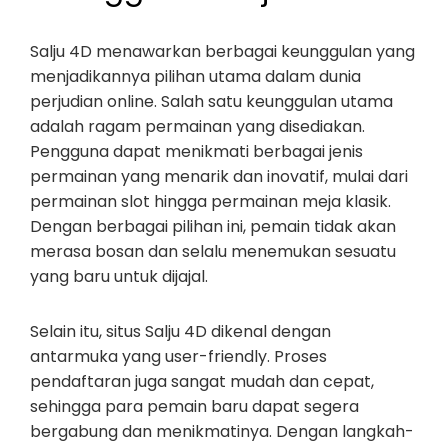
Salju 4D menawarkan berbagai keunggulan yang
menjadikannya pilihan utama dalam dunia
perjudian online. Salah satu keunggulan utama
adalah ragam permainan yang disediakan.
Pengguna dapat menikmati berbagai jenis
permainan yang menarik dan inovatif, mulai dari
permainan slot hingga permainan meja klasik.
Dengan berbagai pilihan ini, pemain tidak akan
merasa bosan dan selalu menemukan sesuatu
yang baru untuk dijajal.
Selain itu, situs Salju 4D dikenal dengan
antarmuka yang user-friendly. Proses
pendaftaran juga sangat mudah dan cepat,
sehingga para pemain baru dapat segera
bergabung dan menikmatinya. Dengan langkah-