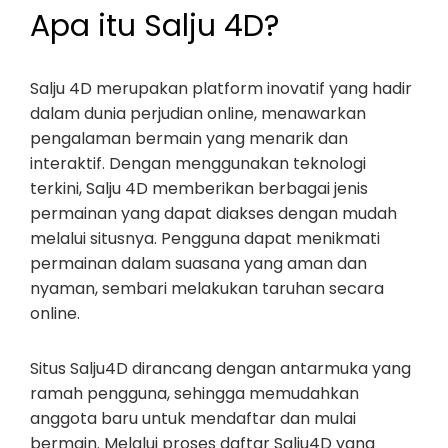
Apa itu Salju 4D?
Salju 4D merupakan platform inovatif yang hadir
dalam dunia perjudian online, menawarkan
pengalaman bermain yang menarik dan
interaktif. Dengan menggunakan teknologi
terkini, Salju 4D memberikan berbagai jenis
permainan yang dapat diakses dengan mudah
melalui situsnya. Pengguna dapat menikmati
permainan dalam suasana yang aman dan
nyaman, sembari melakukan taruhan secara
online.
Situs Salju4D dirancang dengan antarmuka yang
ramah pengguna, sehingga memudahkan
anggota baru untuk mendaftar dan mulai
bermain. Melalui proses daftar Salju4D yang