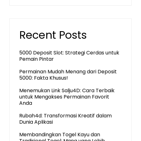
Recent Posts
5000 Deposit Slot: Strategi Cerdas untuk
Pemain Pintar
Permainan Mudah Menang dari Deposit
5000: Fakta Khusus!
Menemukan Link Salju4D: Cara Terbaik
untuk Mengakses Permainan Favorit
Anda
Rubah4d: Transformasi Kreatif dalam
Dunia Aplikasi
Membandingkan Togel Kayu dan
Tradisional Togel: Mana yang Lebih