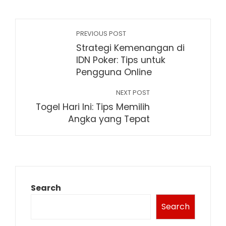
PREVIOUS POST
Strategi Kemenangan di
IDN Poker: Tips untuk
Pengguna Online
NEXT POST
Togel Hari Ini: Tips Memilih
Angka yang Tepat
Search
Search