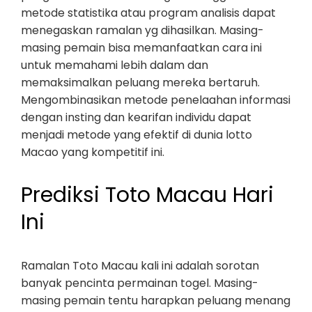
metode statistika atau program analisis dapat
menegaskan ramalan yg dihasilkan. Masing-
masing pemain bisa memanfaatkan cara ini
untuk memahami lebih dalam dan
memaksimalkan peluang mereka bertaruh.
Mengombinasikan metode penelaahan informasi
dengan insting dan kearifan individu dapat
menjadi metode yang efektif di dunia lotto
Macao yang kompetitif ini.
Prediksi Toto Macau Hari
Ini
Ramalan Toto Macau kali ini adalah sorotan
banyak pencinta permainan togel. Masing-
masing pemain tentu harapkan peluang menang