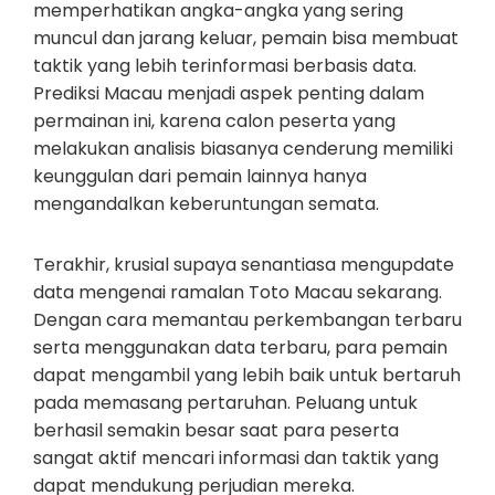
memperhatikan angka-angka yang sering
muncul dan jarang keluar, pemain bisa membuat
taktik yang lebih terinformasi berbasis data.
Prediksi Macau menjadi aspek penting dalam
permainan ini, karena calon peserta yang
melakukan analisis biasanya cenderung memiliki
keunggulan dari pemain lainnya hanya
mengandalkan keberuntungan semata.
Terakhir, krusial supaya senantiasa mengupdate
data mengenai ramalan Toto Macau sekarang.
Dengan cara memantau perkembangan terbaru
serta menggunakan data terbaru, para pemain
dapat mengambil yang lebih baik untuk bertaruh
pada memasang pertaruhan. Peluang untuk
berhasil semakin besar saat para peserta
sangat aktif mencari informasi dan taktik yang
dapat mendukung perjudian mereka.