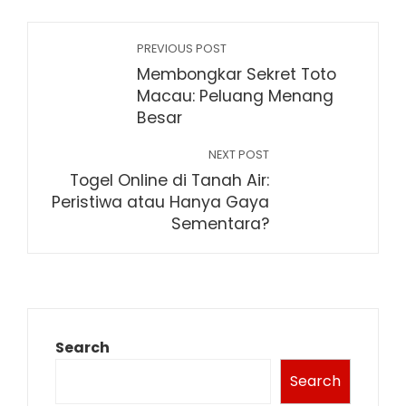
PREVIOUS POST
Membongkar Sekret Toto
Macau: Peluang Menang
Besar
NEXT POST
Togel Online di Tanah Air:
Peristiwa atau Hanya Gaya
Sementara?
Search
Search