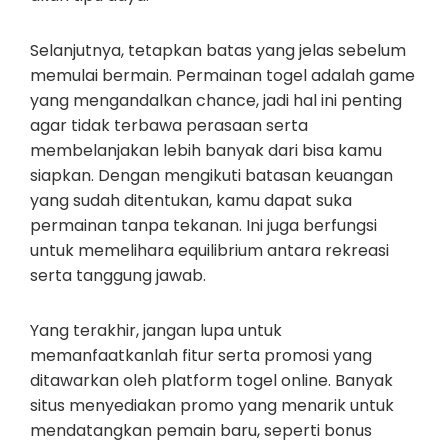
Selanjutnya, tetapkan batas yang jelas sebelum
memulai bermain. Permainan togel adalah game
yang mengandalkan chance, jadi hal ini penting
agar tidak terbawa perasaan serta
membelanjakan lebih banyak dari bisa kamu
siapkan. Dengan mengikuti batasan keuangan
yang sudah ditentukan, kamu dapat suka
permainan tanpa tekanan. Ini juga berfungsi
untuk memelihara equilibrium antara rekreasi
serta tanggung jawab.
Yang terakhir, jangan lupa untuk
memanfaatkanlah fitur serta promosi yang
ditawarkan oleh platform togel online. Banyak
situs menyediakan promo yang menarik untuk
mendatangkan pemain baru, seperti bonus