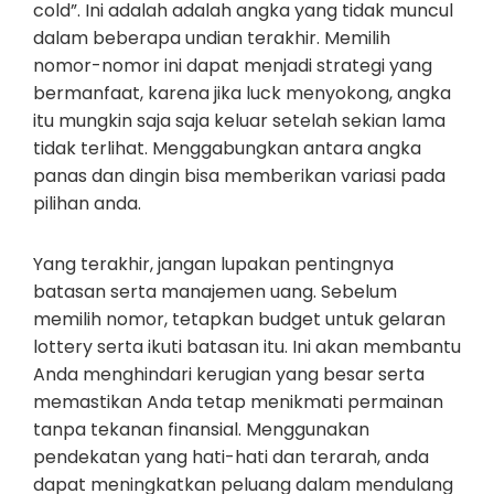
cold”. Ini adalah adalah angka yang tidak muncul
dalam beberapa undian terakhir. Memilih
nomor-nomor ini dapat menjadi strategi yang
bermanfaat, karena jika luck menyokong, angka
itu mungkin saja saja keluar setelah sekian lama
tidak terlihat. Menggabungkan antara angka
panas dan dingin bisa memberikan variasi pada
pilihan anda.
Yang terakhir, jangan lupakan pentingnya
batasan serta manajemen uang. Sebelum
memilih nomor, tetapkan budget untuk gelaran
lottery serta ikuti batasan itu. Ini akan membantu
Anda menghindari kerugian yang besar serta
memastikan Anda tetap menikmati permainan
tanpa tekanan finansial. Menggunakan
pendekatan yang hati-hati dan terarah, anda
dapat meningkatkan peluang dalam mendulang