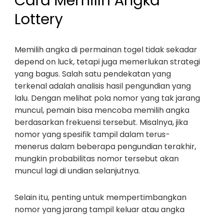
Cara Memilih Angka
Lottery
Memilih angka di permainan togel tidak sekadar
depend on luck, tetapi juga memerlukan strategi
yang bagus. Salah satu pendekatan yang
terkenal adalah analisis hasil pengundian yang
lalu. Dengan melihat pola nomor yang tak jarang
muncul, pemain bisa mencoba memilih angka
berdasarkan frekuensi tersebut. Misalnya, jika
nomor yang spesifik tampil dalam terus-
menerus dalam beberapa pengundian terakhir,
mungkin probabilitas nomor tersebut akan
muncul lagi di undian selanjutnya.
Selain itu, penting untuk mempertimbangkan
nomor yang jarang tampil keluar atau angka