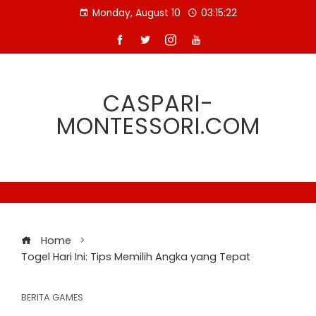
Skip
Monday, August 10
03:15:22
to
content
CASPARI-
MONTESSORI.COM
Home
Togel Hari Ini: Tips Memilih Angka yang Tepat
BERITA GAMES